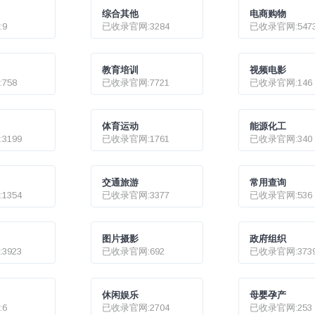
综合其他
电商购物
9
已收录官网:3284
已收录官网:547
教育培训
视频电影
758
已收录官网:7721
已收录官网:146
体育运动
能源化工
3199
已收录官网:1761
已收录官网:340
交通旅游
常用查询
1354
已收录官网:3377
已收录官网:536
图片摄影
政府组织
3923
已收录官网:692
已收录官网:373
休闲娱乐
母婴孕产
6
已收录官网:2704
已收录官网:253