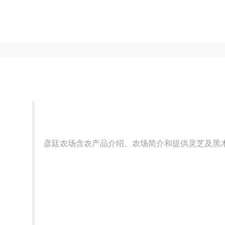
彦廷农场含农产品介绍、农场简介和提供灵芝及黑