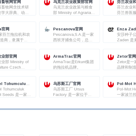
峪畜牧网官网
乌克兰农业政策部官网
芬兰农业
峪畜牧网含技术研
乌克兰农业政策与粮食
芬兰农业
农学大辞典、动态
部 Ministry of Agrarian
芬兰兽医
、资料库检索。
Policy and Food
渔业，自
Ukraine 是乌克兰中央
调查等信
ra官网
行政权力机关，地址位
Pescanova官网
Enza Za
是一家芬兰拖拉机和农
于基辅。
Pescanova,S.A.是一家
安莎种子公司
造商，隶属于爱
西班牙捕鱼公司，总部
Zaden 
位于加利西亚雷东德
克赫伊曾
拉。
司，为专
农业部官网
ArmaTrac官网
菜种子。
Zetor官网
部 Ministry of
ArmaTrac是Erkunt集团
Zetor是
ulture Czech
的拖拉机品牌。
品牌和制
blic 负责捷克农
于利舍尔
水资源，森林，狩
渔业的管理部门。
el Tohumculuk
乌苏斯工厂官网
Pol-Mot 
l Tohumculuk
乌苏斯工厂 Ursus
Pol-Mot H
el Seeds 是一家土
Factory 是一家位于波
一家波兰
植物育种公司，总
兰卢布林的农业机械生
部位于华
于安塔利亚。
产商，总部位于都柏
林。