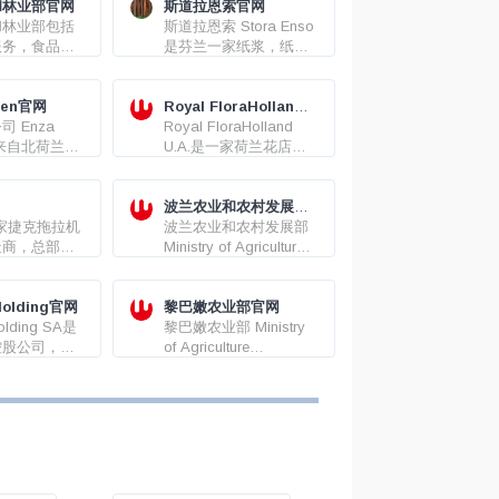
和林业部官网
斯道拉恩索官网
和林业部包括
斯道拉恩索 Stora Enso
服务，食品，
是芬兰一家纸浆，纸张
然资源和土地
和其他林产品制造商，
息。
总部位于赫尔辛基。
den官网
Royal FloraHolland
 Enza
官网
Royal FloraHolland
是来自北荷兰恩
U.A.是一家荷兰花店集
的蔬菜育种公
团，它是世界上最大的
业市场生产蔬
拍卖公司之一。
波兰农业和农村发展部
一家捷克拖拉机
官网
波兰农业和农村发展部
造商，总部位
Ministry of Agriculture
布尔诺。
and Rural
Development Poland
Holding官网
负责波兰农村发展的机
黎巴嫩农业部官网
olding SA是
构，总部位于华沙。
黎巴嫩农业部 Ministry
控股公司，总
of Agriculture
沙。
Lebanese 负责黎巴嫩
粮食供应，农业统计和
研究，相关政治文件和
事件，法律和立法，组
织，项目，新闻和进一
步联络细节信息。