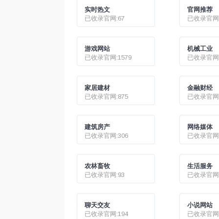
实时热文
官网推荐
已收录官网:67
已收录官网:
游戏网站
机械工业
已收录官网:1579
已收录官网:
家居建材
金融财经
已收录官网:875
已收录官网:
建筑房产
网络媒体
已收录官网:306
已收录官网:
农林畜牧
生活服务
已收录官网:93
已收录官网:
聊天交友
小说网站
已收录官网:194
已收录官网: