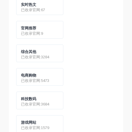
实时热文
已收录官网:67
官网推荐
已收录官网:9
综合其他
已收录官网:3284
电商购物
已收录官网:5473
科技数码
已收录官网:3684
游戏网站
已收录官网:1579