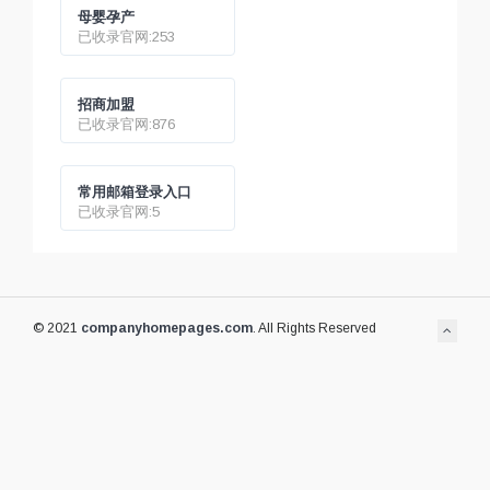
母婴孕产
已收录官网:253
招商加盟
已收录官网:876
常用邮箱登录入口
已收录官网:5
© 2021
companyhomepages.com
. All Rights Reserved