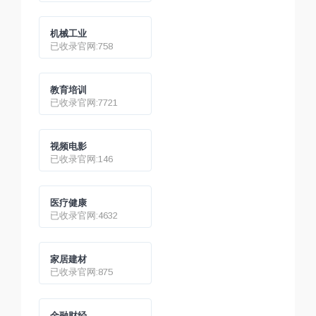
机械工业
已收录官网:758
教育培训
已收录官网:7721
视频电影
已收录官网:146
医疗健康
已收录官网:4632
家居建材
已收录官网:875
金融财经