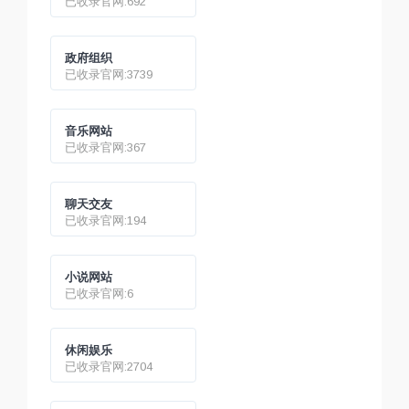
已收录官网:692
政府组织
已收录官网:3739
音乐网站
已收录官网:367
聊天交友
已收录官网:194
小说网站
已收录官网:6
休闲娱乐
已收录官网:2704