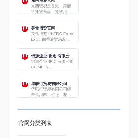
东西贸易官网
东西贸易是香港一家贩
售宠物食品、宠物用
品、化妆品及婴儿用品
的公司。
美食博览官网
美食博览 HKTDC Food
Expo 由香港贸易发展
局在每年8月在香港会议
展览中心举行的一个博
览会。
锦源企业 香港 有限公司
官网
锦源企业 香港 有限公司
COME IN
ENTERPRISES Co
LTD. 进出口东南亚食
品、酱料、香料、调味
华联行贸易有限公司官
品、罐头、糖果。
网
华联行贸易有限公司经
营食用菌、红枣、花生
等中国土产食品及京果
类南北商品。
官网分类列表