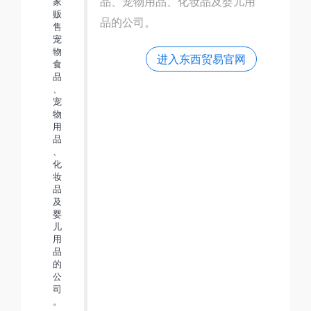
品、宠物用品、化妆品及婴儿用
品的公司。
进入东西贸易官网