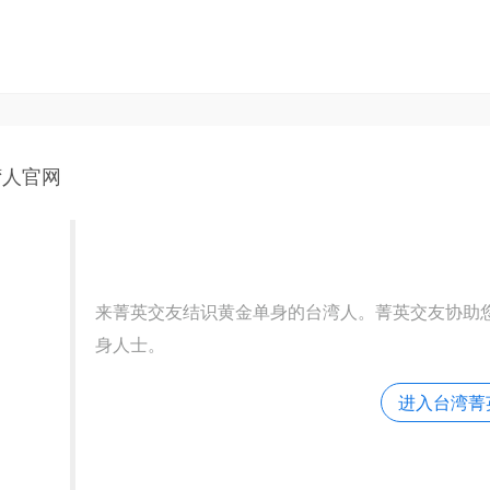
湾人官网
来菁英交友结识黄金单身的台湾人。菁英交友协助
身人士。
进入台湾菁