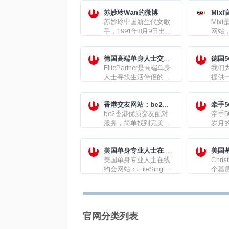
苏妙玲Wan的微博
Mixi
苏妙玲中国新生代女歌
Mix
手，1991年8月9日出生
网站
于广东中山，现就读于
的一
中大博学2010级会计专
业。2011年参加湖南卫
德国高端单身人士交友
德国
视《快乐女声》广州唱
网站：ElitePartner官
ElitePartner是高端单身
站：Le
我们
区比赛，凭借独具特色
网
人士寻找生活伴侣的高
官网
提供
的中低音声线，一路过
级合作伙伴机构。
的人
关斩将，闯进全国总决
谊和
赛，并最终获得全国第
香港交友网站：be2香
牵手
四名的优异成绩。苏妙
港官网
be2香港优质交友配对
岁月
牵手
玲外形干净清新，被称
服务，简单找到完美爱
交友
岁月
为“最有气质的快乐女
情！加入世界成长最快
交友
声”。
速的婚配服务，连接全
球一千六百万会员。
美国单身专业人士在线
美国
约会网站：
美国单身专业人士在线
Chri
Chri
EliteSingles官网
约会网站：EliteSingles
网
个基
官网
199
连接
士。
官网分类列表