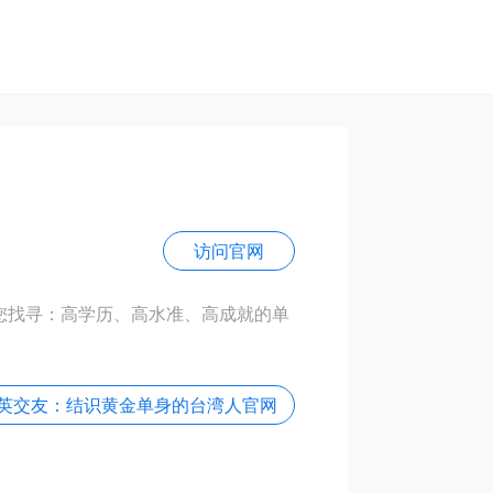
访问官网
您找寻：高学历、高水准、高成就的单
英交友：结识黄金单身的台湾人官网