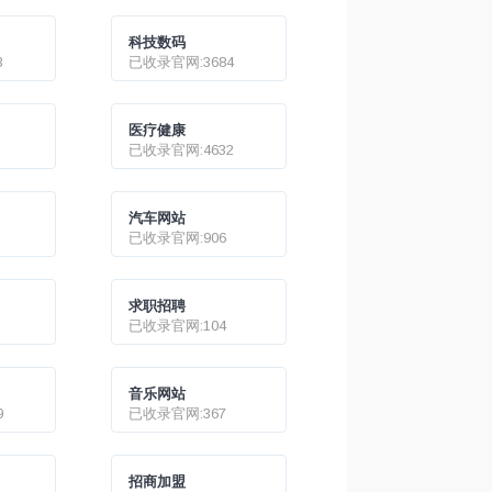
科技数码
3
已收录官网:3684
医疗健康
已收录官网:4632
汽车网站
已收录官网:906
求职招聘
已收录官网:104
音乐网站
9
已收录官网:367
招商加盟