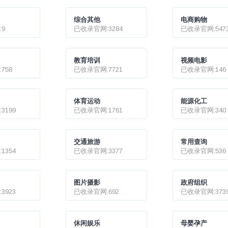
综合其他
电商购物
9
已收录官网:3284
已收录官网:547
教育培训
视频电影
758
已收录官网:7721
已收录官网:146
体育运动
能源化工
3199
已收录官网:1761
已收录官网:340
交通旅游
常用查询
1354
已收录官网:3377
已收录官网:536
图片摄影
政府组织
3923
已收录官网:692
已收录官网:373
休闲娱乐
母婴孕产