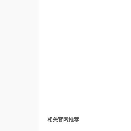
相关官网推荐