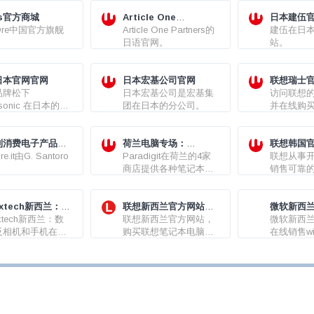
ts官方商城
Article One
日本建伍
y Dre中国官方旗舰
Partners日语官网官网
Article One Partners的
建伍在日
日语官网。
站。
日本官网官网
日本宏基公司官网
联想瑞士
品牌松下
日本宏基公司是宏基集
Lenovo S
访问联想
asonic 在日本的官
团在日本的分公司。
官网
并在线购
站。
和企业的
超级本、
利消费电子产品购
荷兰电脑专场：
器。
联想韩国官
：SLG Store官
ore.it由G. Santoro
Paradigit官网
Paradigit在荷兰的4家
Korea官
联想从事
。
商店提供各种笔记本电
销售可靠
脑、平板电脑、台式电
的技术产
脑和外围设备，当然也
的服务，
extech新西兰：数
可以通过Paradigit.nl的
联想新西兰官方网站：
生产台式
微软新西
反相机和手机在线
extech新西兰：数
网上商店购买。
Lenovo New Zealand
联想新西兰官方网站，
器、笔记
Microsof
微软新西
官网
反相机和手机在线
官网
购买联想笔记本电脑、
电视、打
Zealand
在线销售wi
官网
平板电脑、台式电脑或
脑、主板
office等软
服务器。
机电脑等
平板电脑、
等产品，
品保证。