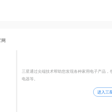
官网
三星通过尖端技术帮助您发现各种家用电子产品，
电器等。
进入三星