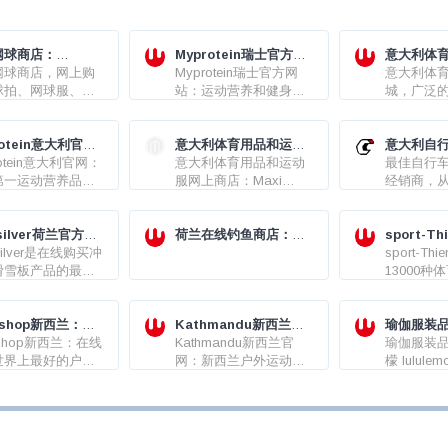
网球商店：
Myprotein瑞士官方网
意大利体
is-Point官网
网球商店，网上购
站：运动营养和健身网
Myprotein瑞士官方网
城：Nenci
意大利体
球拍、网球服、网
上商店官网
站：运动营养和健身网
网
城，广泛
、网球袋和配件。
上商店官网
包括各类
备、运动
rotein意大利官
意大利体育用品和运动
体育科技
意大利自
欧洲第一运动营养
rotein意大利官网：
服网上商店：Maxi
意大利体育用品和运动
户外装备
Cingolani
最佳自行
官网
第一运动营养品牌
Sport官网
服网上商店：Maxi
官网
经销商，
Sport官网
装和配件
ksilver荷兰官方网
荷兰在线钓鱼商店：
sport-T
冲浪和滑雪板官网
silver是在线购买冲
Raven官网
购买体育
sport-Th
滑雪板产品的最佳
13000种
。
用于学校
运动、健
rshop新西兰：在
Kathmandu新西兰官
的70多种
瑜伽服装
买世界上最好的户
rshop新西兰：在线
网：新西兰户外运动品
Kathmandu新西兰官
和许多重
檬 lulule
瑜伽服装
备官网
世界上最好的户外
牌官网
网：新西兰户外运动品
重要的运
athletic
檬 lululemo
官网
牌官网
配件运输
官网