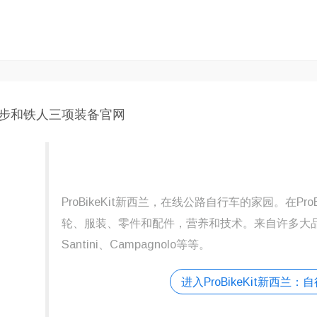
，跑步和铁人三项装备官网
ProBikeKit新西兰，在线公路自行车的家园。在Pr
轮、服装、零件和配件，营养和技术。来自许多大品牌的产
Santini、Campagnolo等等。
进入ProBikeKit新西