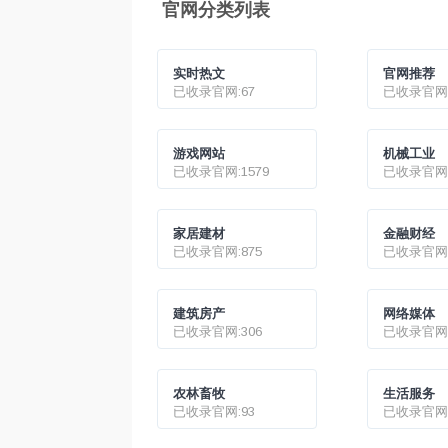
官网分类列表
实时热文
官网推荐
已收录官网:67
已收录官网:
游戏网站
机械工业
已收录官网:1579
已收录官网:
家居建材
金融财经
已收录官网:875
已收录官网:
建筑房产
网络媒体
已收录官网:306
已收录官网:
农林畜牧
生活服务
已收录官网:93
已收录官网: