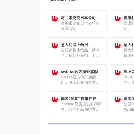
葛兰素史克日本公司官
嘉康
网
葛兰素史克日本公司的
嘉康
官方网站
站。
意大利网上药房：
意大
Farmacia 33官网
在线销售化妆品、营养
超级
意大
品，食品补充剂、卫生
Pill
超级药房
用品、卫生和电子医疗
官网
用品。
swisse官方海外旗舰
BLA
店：澳大利亚销量领
swisse官方海外旗舰
网：
BLA
先，自然健康品牌官网
店：澳大利亚销量领
的保
网：
先，自然健康品牌官网
的保
德国2018年度最佳在线
德国Di
药房：Bodfeld
Bodfeld药房提供多种药
Apo
德国Di
Apotheke官网
物、营养补品和护理产
DC
Apo
品。
DC