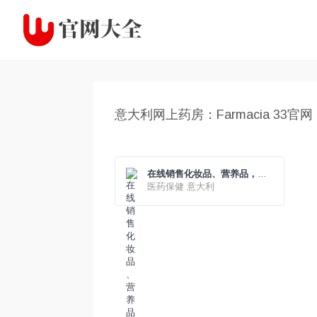
意大利网上药房：Farmacia 33官网
在线销售化妆品、营养品，食
品补充剂、卫生用品、卫生和
医药保健 意大利
电子医疗用品。