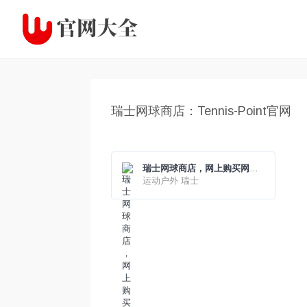
瑞士网球商店：Tennis-Point官网
瑞士网球商店，网上购买网球
拍、网球服、网球鞋、网球袋
运动户外 瑞士
和配件。