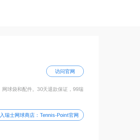
访问官网
网球袋和配件。30天退款保证，99瑞
入瑞士网球商店：Tennis-Point官网