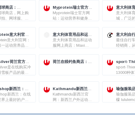
网球商店：
Myprotein瑞士官方网
意大利体
is-Point官网
网球商店，网上购
站：运动营养和健身网
Myprotein瑞士官方网
城：Nenci
意大利体
球拍、网球服、网
上商店官网
站：运动营养和健身网
网
城，广泛
、网球袋和配件。
上商店官网
包括各类
备、运动
rotein意大利官
意大利体育用品和运动
体育科技
意大利自
欧洲第一运动营养
rotein意大利官网：
服网上商店：Maxi
意大利体育用品和运动
户外装备
Cingolani
最佳自行
官网
第一运动营养品牌
Sport官网
服网上商店：Maxi
官网
经销商，
Sport官网
装和配件
ksilver荷兰官方网
荷兰在线钓鱼商店：
sport-T
冲浪和滑雪板官网
silver是在线购买冲
Raven官网
购买体育
sport-Th
滑雪板产品的最佳
13000种
。
用于学校
运动、健
rshop新西兰：在
Kathmandu新西兰官
的70多种
瑜伽服装
买世界上最好的户
rshop新西兰：在线
网：新西兰户外运动品
Kathmandu新西兰官
和许多重
檬 lulule
瑜伽服装
备官网
世界上最好的户外
牌官网
网：新西兰户外运动品
重要的运
athletic
檬 lululemo
官网
牌官网
配件运输
官网