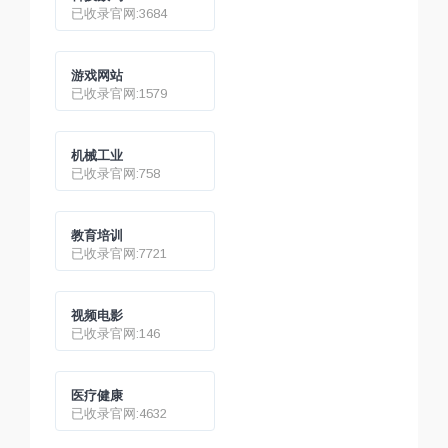
已收录官网:3684
游戏网站
已收录官网:1579
机械工业
已收录官网:758
教育培训
已收录官网:7721
视频电影
已收录官网:146
医疗健康
已收录官网:4632