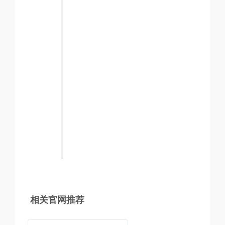
相关官网推荐