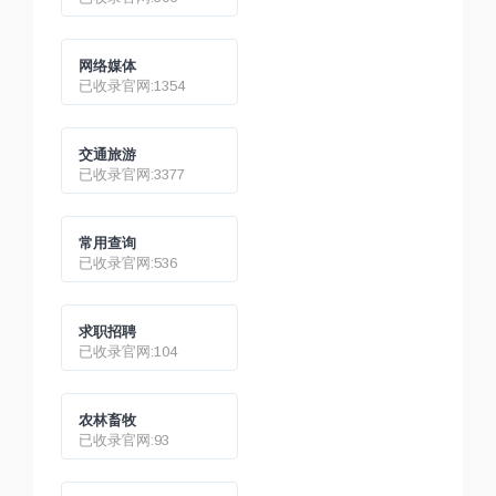
网络媒体
已收录官网:1354
交通旅游
已收录官网:3377
常用查询
已收录官网:536
求职招聘
已收录官网:104
农林畜牧
已收录官网:93