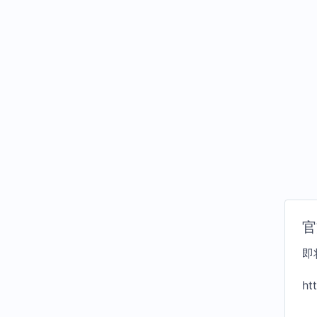
官
即
ht