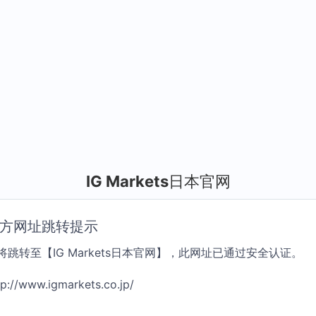
IG Markets日本官网
方网址跳转提示
将跳转至【IG Markets日本官网】，此网址已通过安全认证。
tp://www.igmarkets.co.jp/